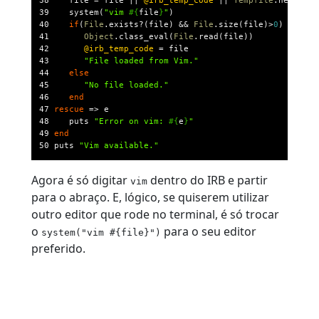
38 
   file = file || 
@irb_temp_code
 || 
Tempfile
.new(
"
irb
39 
   system(
"
vim 
#{
file
}
"
40 
if
(
File
.exists?(file) && 
File
.size(file)>
0
41 
Object
.class_eval(
File
42 
@irb_temp_code
43 
"
File loaded from Vim.
"
44 
else
45 
"
No file loaded.
"
46 
end
47 
rescue
48 
   puts 
"
Error on vim: 
#{
e
}
"
49 
end
50 
puts 
"
Vim available.
"
Agora é só digitar
dentro do IRB e partir
vim
para o abraço. E, lógico, se quiserem utilizar
outro editor que rode no terminal, é só trocar
o
para o seu editor
system("vim #{file}")
preferido.