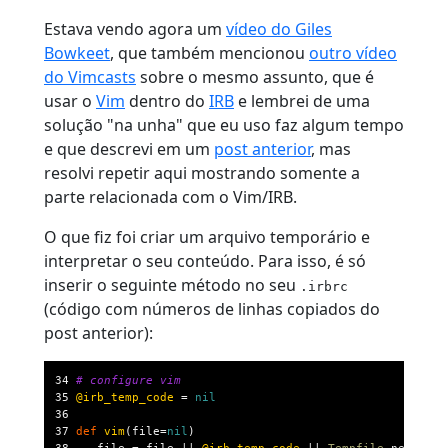
Estava vendo agora um
vídeo do Giles
Bowkeet
, que também mencionou
outro vídeo
do Vimcasts
sobre o mesmo assunto, que é
usar o
Vim
dentro do
IRB
e lembrei de uma
solução "na unha" que eu uso faz algum tempo
e que descrevi em um
post anterior
, mas
resolvi repetir aqui mostrando somente a
parte relacionada com o Vim/IRB.
O que fiz foi criar um arquivo temporário e
interpretar o seu conteúdo. Para isso, é só
inserir o seguinte método no seu
.irbrc
(código com números de linhas copiados do
post anterior):
34 
# configure vim
35 
@irb_temp_code
 = 
nil
36 
37 
def
vim
(file=
nil