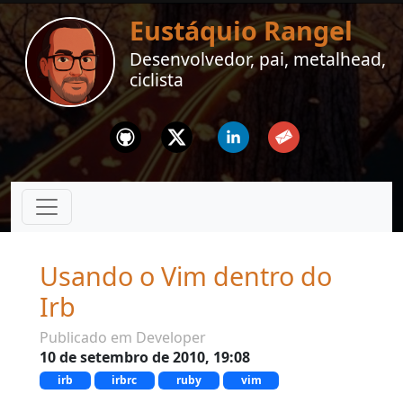
Eustáquio Rangel
Desenvolvedor, pai, metalhead,
ciclista
Github
Twitter
Linkedin
Email
Usando o Vim dentro do
Irb
Publicado em Developer
10 de setembro de 2010, 19:08
irb
irbrc
ruby
vim