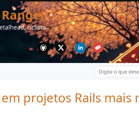
 Rangel
talhead, ciclista
Github
Twitter
Linkedin
Email
 em projetos Rails mais 