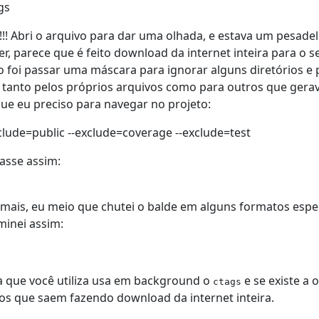
gs
s!!! Abri o arquivo para dar uma olhada, e estava um pesade
 parece que é feito download da internet inteira para o 
ão foi passar uma máscara para ignorar alguns diretórios e
a, tanto pelos próprios arquivos como para outros que ger
ue eu preciso para navegar no projeto:
clude=public --exclude=coverage --exclude=test
asse assim:
mais, eu meio que chutei o balde em alguns formatos espec
minei assim:
a que você utiliza usa em background o
e se existe a 
ctags
os que saem fazendo download da internet inteira.