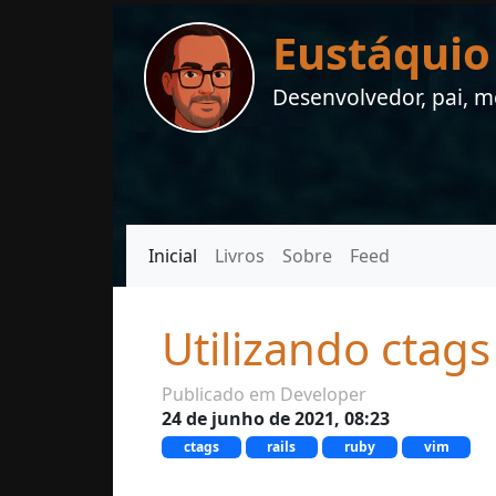
Eustáquio
Desenvolvedor, pai, me
Inicial
Livros
Sobre
Feed
Utilizando ctags
Publicado em Developer
24 de junho de 2021, 08:23
ctags
rails
ruby
vim