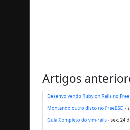
Artigos anterior
Desenvolvendo Ruby on Rails no Fre
Montando outro disco no FreeBSD
- 
Guia Completo do vim-rails
- sex, 24 