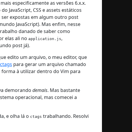
mais especificamente as versões 6.x.x.
o JavaScript, CSS e assets estáticos
 ser expostas em algum outro post
o mundo JavaScript). Mas enfim, nesse
trabalho danado de saber como
r elas ali no
,
application.js
ndo post já).
ue edito um arquivo, o meu editor, que
ctags
para gerar um arquivo chamado
 forma à utilizar dentro do Vim para
tava demorando
demais
. Mas bastante
istema operacional, mas comecei a
, e olha lá o
trabalhando. Resolvi
ctags