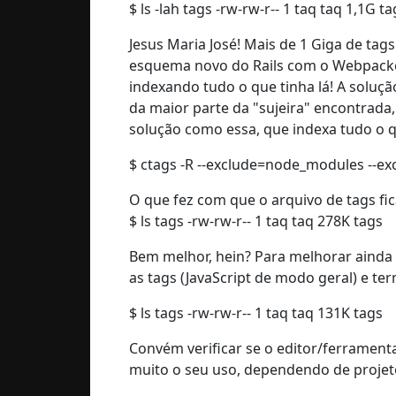
$ ls -lah tags -rw-rw-r-- 1 taq taq 1,1G ta
Jesus Maria José! Mais de 1 Giga de tag
esquema novo do Rails com o Webpacker,
indexando tudo o que tinha lá! A soluç
da maior parte da "sujeira" encontrad
solução como essa, que indexa tudo o q
$ ctags -R --exclude=node_modules --ex
O que fez com que o arquivo de tags fic
$ ls tags -rw-rw-r-- 1 taq taq 278K tags
Bem melhor, hein? Para melhorar ainda 
as tags (JavaScript de modo geral) e ter
$ ls tags -rw-rw-r-- 1 taq taq 131K tags
Convém verificar se o editor/ferrament
muito o seu uso, dependendo de projet