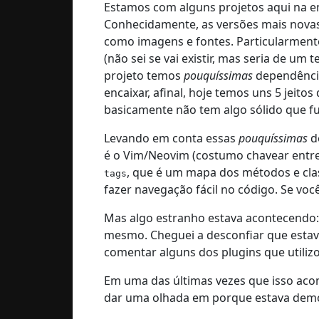
Estamos com alguns projetos aqui na em
Conhecidamente, as versões mais novas 
como imagens e fontes. Particularment
(não sei se vai existir, mas seria de u
projeto temos
pouquíssimas
dependência
encaixar, afinal, hoje temos uns 5 jeito
basicamente não tem algo sólido que fu
Levando em conta essas
pouquíssimas
de
é o Vim/Neovim (costumo chavear entre 
, que é um mapa dos métodos e clas
tags
fazer navegação fácil no código. Se v
Mas algo estranho estava acontecendo:
mesmo. Cheguei a desconfiar que estav
comentar alguns dos plugins que utilizo
Em uma das últimas vezes que isso aco
dar uma olhada em porque estava demor