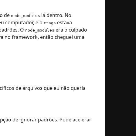
lo de
lá dentro. No
node_modules
seu computador, e o
estava
ctags
 padrões. O
era o culpado
node_modules
ava no framework, então cheguei uma
íficos de arquivos que eu não queria
opção de ignorar padrões. Pode acelerar