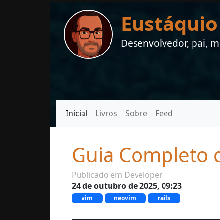
Eustáquio
Desenvolvedor, pai, me
Inicial
Livros
Sobre
Feed
Guia Completo d
Publicado em Developer
24 de outubro de 2025, 09:23
vim
neovim
rails