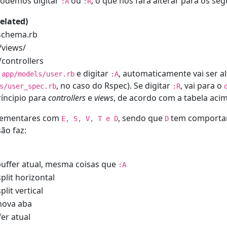
podemos digitar
ou
, o que nos fará alterar para os seg
:A
:R
elated)
schema.rb
/views/
controllers
o
e digitar
, automaticamente vai ser a
app/models/user.rb
:A
, no caso do Rspec). Se digitar
, vai para o
s/user_spec.rb
:R
íncipio para
controllers
e
views
, de acordo com a tabela acim
lementares com
, sendo que
tem comportam
E, S, V, T e D
D
ão faz:
 buffer atual, mesma coisas que
:A
plit horizontal
lit vertical
nova aba
fer atual