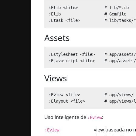
:Elib <file>           # lib/*.rb

:Elib                  # Gemfile

Assets
:Estylesheet <file>    # app/assets/
Views
:Eview <file>          # app/views/

Uso inteligente de
:
:Eview
view baseada no m
:Eview