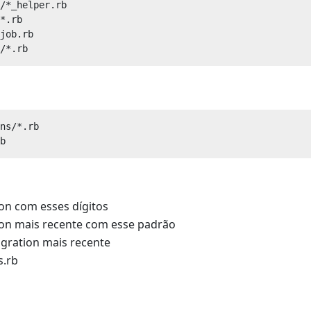
/*_helper.rb

*.rb

job.rb

ns/*.rb

on com esses dígitos
on mais recente com esse padrão
igration mais recente
s.rb