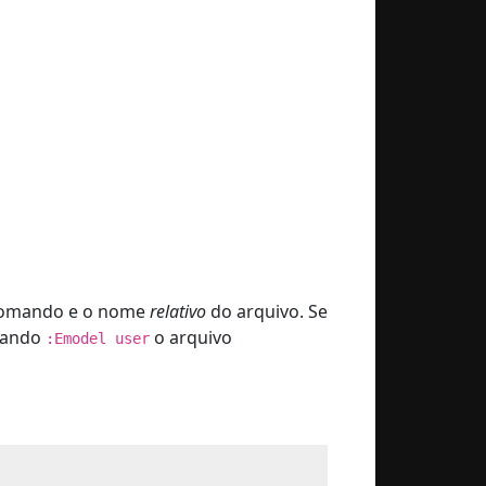
 comando e o nome
relativo
do arquivo. Se
itando
o arquivo
:Emodel user