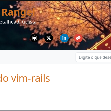
 Rangel
talhead, ciclista
Github
Twitter
Linkedin
Email
o vim-rails