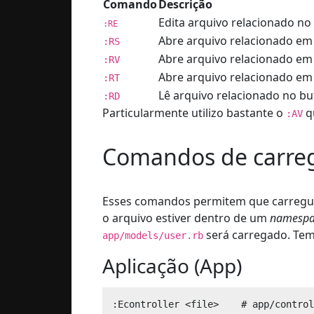
Comando
Descrição
Edita arquivo relacionado no
:RE
Abre arquivo relacionado em 
:RS
Abre arquivo relacionado em s
:RV
Abre arquivo relacionado em
:RT
Lê arquivo relacionado no buf
:RD
Particularmente utilizo bastante o
qu
:AV
Comandos de carre
Esses comandos permitem que carregu
o arquivo estiver dentro de um
namespa
será carregado. Tem
app/models/user.rb
Aplicação (App)
:Econtroller <file>    # app/control