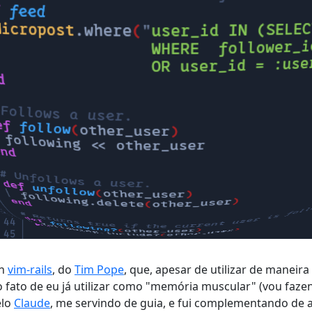
in
vim-rails
, do
Tim Pope
, que, apesar de utilizar de maneira
o fato de eu já utilizar como "memória muscular" (vou faz
elo
Claude
, me servindo de guia, e fui complementando de 