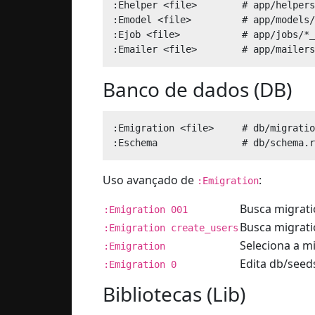
:Ehelper <file>        # app/helpers
:Emodel <file>         # app/models/
:Ejob <file>           # app/jobs/*_
Banco de dados (DB)
:Emigration <file>     # db/migratio
Uso avançado de
:
:Emigration
Busca migrati
:Emigration 001
Busca migrati
:Emigration create_users
Seleciona a m
:Emigration
Edita db/seed
:Emigration 0
Bibliotecas (Lib)