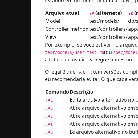
Estando em um determinado arquivo, 
Arquivo atual
(alternate)
(r
:A
:R
Model
test/models/
db/
Controller method
test/controllers/
app
View
test/controllers/
app/
Por exemplo, se você estiver no arquiv
(ou
test/models/user_test.rb
spec/model
a tabela de usuários. Segue o mesmo pr
O legal ẽ que
e
tem versões comp
:A
:R
eu recomendaria evitar. O que cada vers
Comando
Descrição
Edita arquivo alternativo no
:AE
Abre arquivo alternativo em s
:AS
Abre arquivo alternativo em sp
:AV
Abre arquivo alternativo em 
:AT
Lê arquivo alternativo no buf
:AD