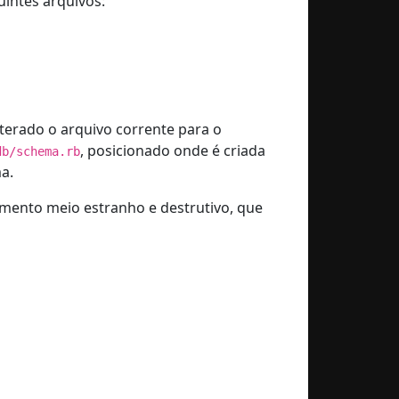
uintes arquivos:
lterado o arquivo corrente para o
, posicionado onde é criada
db/schema.rb
a.
ento meio estranho e destrutivo, que