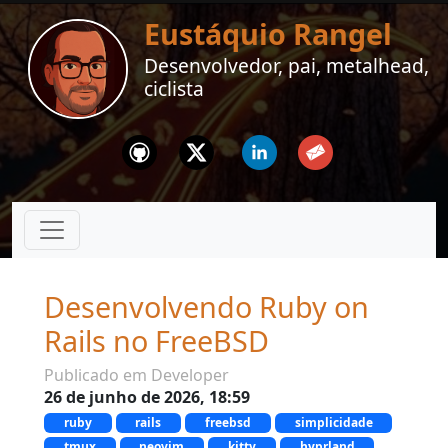
Eustáquio Rangel
Desenvolvedor, pai, metalhead,
ciclista
Github
Twitter
Linkedin
Email
Desenvolvendo Ruby on
Rails no FreeBSD
Publicado em Developer
26 de junho de 2026, 18:59
ruby
rails
freebsd
simplicidade
tmux
neovim
kitty
hyprland