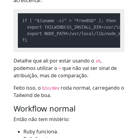
acrescentar:
if [ "$(uname -s)" = "FreeBSD" ]; then

  export TAILWINDCSS_INSTALL_DIR=/usr/local/bin

  export NODE_PATH=/usr/local/lib/node_modules

Detalhe que ali por estar usando o
,
sh
podemos utilizar o
que não vai ser sinal de
=
atribuição, mas de comparação.
Feito isso, o
roda normal, carregando o
bin/dev
Tailwind de boa.
Workflow normal
Então não tem mistério:
Ruby funciona.