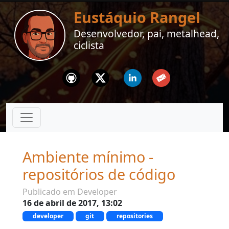
Eustáquio Rangel
Desenvolvedor, pai, metalhead,
ciclista
Github
Twitter
Linkedin
Email
Ambiente mínimo -
repositórios de código
Publicado em Developer
16 de abril de 2017, 13:02
developer
git
repositories