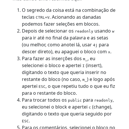
O segredo da coisa está na combinação de
teclas
. Acionando as danadas
CTRL+V
podemos fazer seleções em blocos.
Depois de selecionar os
usando
readonly
w
para ir até no final da palavra e as setas
(ou melhor, como anotei lá, usar
para
4j
descer direto), eu apaguei o bloco com
.
x
Para fazer as inserções dos
, eu
m_
selecionei o bloco e apertei
(insert),
I
digitando o texto que queria inserir no
restante do bloco (no caso,
) e logo após
m_
apertei
, o que repetiu tudo o que eu fiz
ESC
para o restante do bloco.
Para trocar todos os
para
,
public
readonly
eu selecionei o block e apertei
(change),
c
digitando o texto que queria seguido por
.
ESC
Para os comentários, selecionei o bloco no