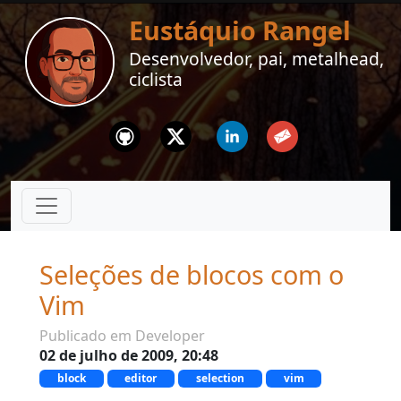
Eustáquio Rangel
Desenvolvedor, pai, metalhead,
ciclista
Github
Twitter
Linkedin
Email
Seleções de blocos com o
Vim
Publicado em Developer
02 de julho de 2009, 20:48
block
editor
selection
vim