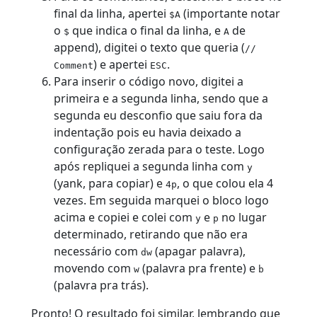
final da linha, apertei
(importante notar
$A
o
que indica o final da linha, e
de
$
A
append), digitei o texto que queria (
//
) e apertei
.
Comment
ESC
Para inserir o código novo, digitei a
primeira e a segunda linha, sendo que a
segunda eu desconfio que saiu fora da
indentação pois eu havia deixado a
configuração zerada para o teste. Logo
após repliquei a segunda linha com
y
(yank, para copiar) e
, o que colou ela 4
4p
vezes. Em seguida marquei o bloco logo
acima e copiei e colei com
e
no lugar
y
p
determinado, retirando que não era
necessário com
(apagar palavra),
dw
movendo com
(palavra pra frente) e
w
b
(palavra pra trás).
Pronto! O resultado foi similar, lembrando que