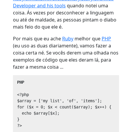
Developer and his tools
quando notei uma
coisa. Ás vezes por desconhecer a linguagem
ou até de maldade, as pessoas pintam o diabo
mais feio do que ele é.
Por mais que eu ache
Ruby
melhor que
PHP
(eu uso as duas diariamente), vamos fazer a
coisa certa né. Se vocês derem uma olhada nos
exemplos de código que eles deram lá, para
fazer a mesma coisa ...
PHP
<?php

$array = ['my list', 'of', 'items'];

for ($x = 0; $x < count($array); $x++) {

  echo $array[$x];

}

?>
