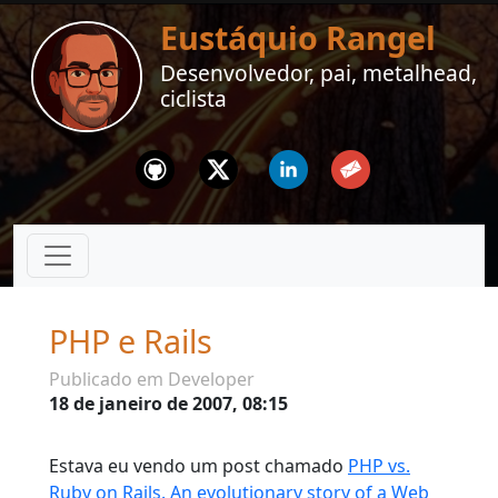
Eustáquio Rangel
Desenvolvedor, pai, metalhead,
ciclista
Github
Twitter
Linkedin
Email
PHP e Rails
Publicado em Developer
18 de janeiro de 2007, 08:15
Estava eu vendo um post chamado
PHP vs.
Ruby on Rails. An evolutionary story of a Web