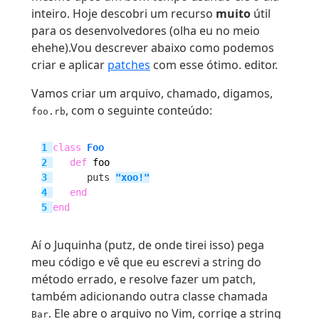
inteiro. Hoje descobri um recurso
muito
útil
para os desenvolvedores (olha eu no meio
ehehe).Vou descrever abaixo como podemos
criar e aplicar
patches
com esse ótimo. editor.
Vamos criar um arquivo, chamado, digamos,
, com o seguinte conteúdo:
foo.rb
1 
class
Foo
2 
def
foo
3 
      puts 
"
xoo!
"
4 
end
5 
end
Aí o Juquinha (putz, de onde tirei isso) pega
meu código e vê que eu escrevi a string do
método errado, e resolve fazer um patch,
também adicionando outra classe chamada
. Ele abre o arquivo no Vim, corrige a string
Bar