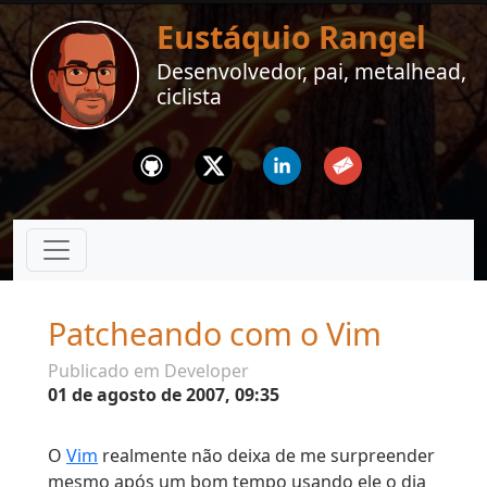
Eustáquio Rangel
Desenvolvedor, pai, metalhead,
ciclista
Github
Twitter
Linkedin
Email
Patcheando com o Vim
Publicado em Developer
01 de agosto de 2007, 09:35
O
Vim
realmente não deixa de me surpreender
mesmo após um bom tempo usando ele o dia