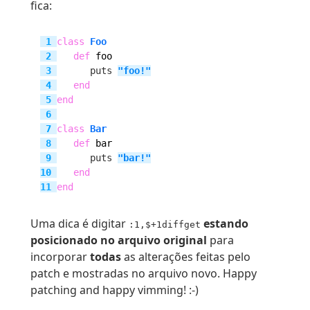
fica:
 1 
class
Foo
 2 
def
foo
 3 
      puts 
"
foo!
"
 4 
end
 5 
end
 6 
 7 
class
Bar
 8 
def
bar
 9 
      puts 
"
bar!
"
10 
end
11 
end
Uma dica é digitar
estando
:1,$+1diffget
posicionado no arquivo original
para
incorporar
todas
as alterações feitas pelo
patch e mostradas no arquivo novo. Happy
patching and happy vimming! :-)