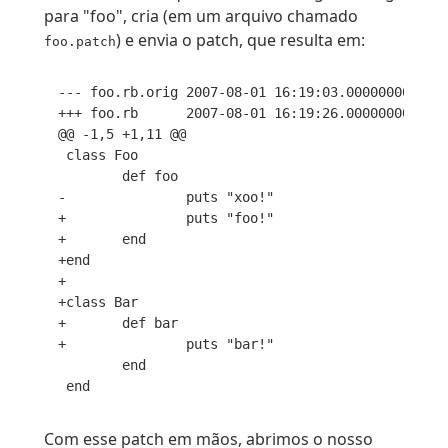
para "foo", cria (em um arquivo chamado
) e envia o patch, que resulta em:
foo.patch
--- foo.rb.orig 2007-08-01 16:19:03.000000000 -03
+++ foo.rb      2007-08-01 16:19:26.000000000 -03
@@ -1,5 +1,11 @@

 class Foo

        def foo

-               puts "xoo!"

+               puts "foo!"

+       end

+end

+

+class Bar

+       def bar

+               puts "bar!"

        end

Com esse patch em mãos, abrimos o nosso