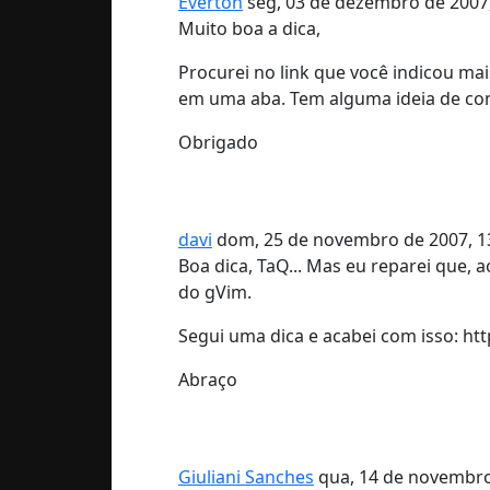
Éverton
seg, 03 de dezembro de 2007,
Muito boa a dica,
Procurei no link que você indicou ma
em uma aba. Tem alguma ideia de com
Obrigado
davi
dom, 25 de novembro de 2007, 13
Boa dica, TaQ... Mas eu reparei que,
do gVim.
Segui uma dica e acabei com isso: ht
Abraço
Giuliani Sanches
qua, 14 de novembro