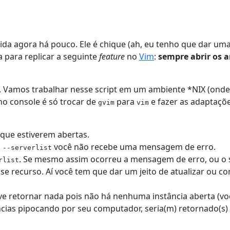
da agora há pouco. Ele é chique (ah, eu tenho que dar um
a para replicar a seguinte
feature
no
Vim
:
sempre abrir os 
do. Vamos trabalhar nesse script em um ambiente *NIX (ond
no console é só trocar de
para
e fazer as adaptaçõ
gvim
vim
 que estiverem abertas.
você não recebe uma mensagem de erro.
 --serverlist
. Se mesmo assim ocorreu a mensagem de erro, ou o 
rlist
e recurso. Aí você tem que dar um jeito de atualizar ou co
ve retornar nada pois não há nenhuma instância aberta (voc
cias pipocando por seu computador, seria(m) retornado(s) 