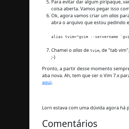
Para evitar dar algum piripaque, 
coisa aberta. Vamos pegar isso co
Ok, agora vamos criar um
alias
para
abra o arquivo que estou pedindo 
alias tvim="gvim --servername `gv
Chamei o
alias
de
, de "tab vim
tvim
;-)
Pronto, a partir desse momento sempr
aba nova. Ah, tem que ser o Vim 7.x pa
aqui
.
Lorn estava com uma dúvida agora há po
Comentários