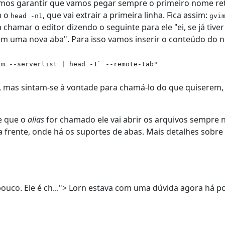
vamos garantir que vamos pegar sempre o primeiro nome re
m o
, que vai extrair a primeira linha. Fica assim:
head -n1
gvi
 chamar o editor dizendo o seguinte para ele "ei, se já tive
em uma nova aba". Para isso vamos inserir o conteúdo do 
im --serverlist | head -1` --remote-tab"
", mas sintam-se à vontade para chamá-lo do que quiserem,
e que o
alias
for chamado ele vai abrir os arquivos sempre 
ra frente, onde há os suportes de abas. Mais detalhes sob
uco. Ele é ch...">
Lorn estava com uma dúvida agora há pouc