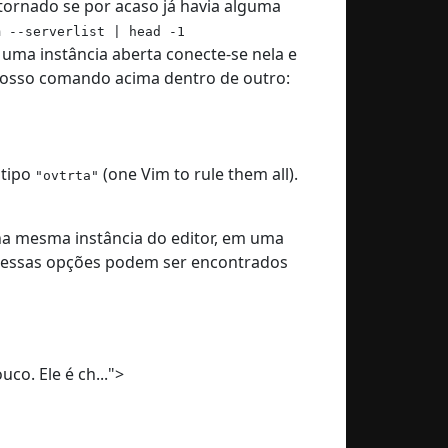
tornado se por acaso já havia alguma
m --serverlist | head -1
r uma instância aberta conecte-se nela e
nosso comando acima dentro de outro:
 tipo
(one Vim to rule them all).
"ovtrta"
na mesma instância do editor, em uma
re essas opções podem ser encontrados
o. Ele é ch...">