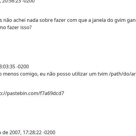
 20:56:23 -0200
is não achei nada sobre fazer com que a janela do gvim ga
o fazer isso?
:03:35 -0200
 ao menos comigo, eu não posso utilizar um tvim /path/do/ar
tp://pastebin.com/f7a69dcd7
 de 2007, 17:28:22 -0200