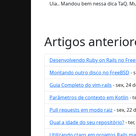
Uia.. Mandou bem nessa dica TaQ. Muit
Artigos anterior
Desenvolvendo Ruby on Rails no Fre
Montando outro disco no FreeBSD
- 
Guia Completo do vim-rails
- sex, 24 
Parâmetros de contexto em Kotlin
- t
Pull requests em modo raiz
- sex, 22
Qual a idade do seu repositório?
- ter
Utilizando ctags em projetos Rails ma