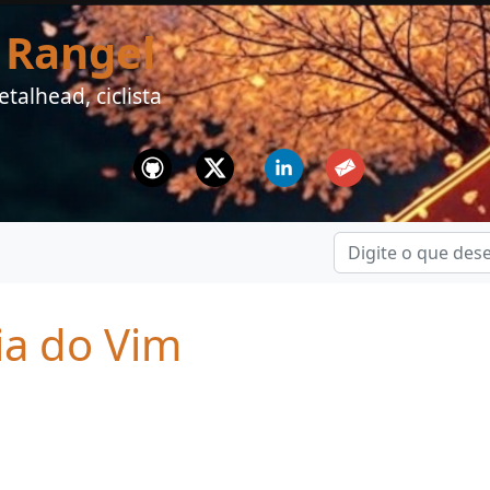
 Rangel
talhead, ciclista
Github
Twitter
Linkedin
Email
ria do Vim