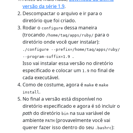
versão da série 1.9
.
Descompactar o arquivo e ir para o
diretório que foi criado.
Rodar o
dessa maneira
configure
(trocando
para o
/home/taq/apps/ruby/
diretório onde você quer instalar):
./configure --prefix=/home/taq/apps/ruby/
.
--program-suffix=1.9
Isso vai instalar essa versão no diretório
especificado e colocar um
no final de
1.9
cada executável.
Como de costume, agora é
e
make
make
.
install
No final a versão está disponível no
diretório especificado e agora é só incluir o
path
do diretório
na sua variável de
bin
ambiente
(provavelmente você vai
PATH
querer fazer isso dentro do seu
):
.bashrc