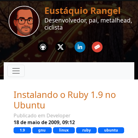
Eustáquio Rangel
Desenvolvedor, pai, metalhead,
ciclista
Github
Twitter
Linkedin
Email
Instalando o Ruby 1.9 no
Ubuntu
Publicado em Developer
18 de maio de 2009, 09:12
1.9
gnu
linux
ruby
ubuntu