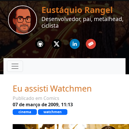
Eustáquio Rangel
Desenvolvedor, pai, metalhead,
ciclista
Github
Twitter
Linkedin
Email
Eu assisti Watchmen
Publicado em Comics
07 de março de 2009, 11:13
cinema
watchmen