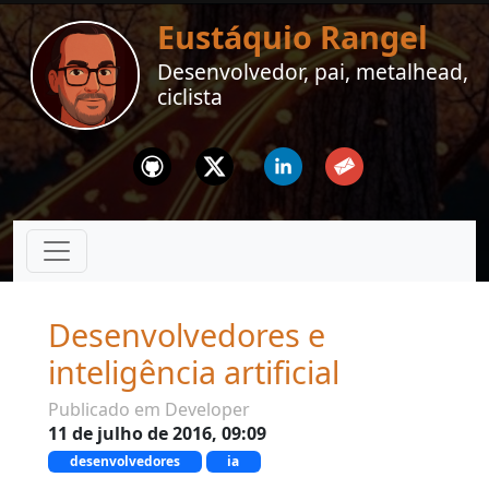
Eustáquio Rangel
Desenvolvedor, pai, metalhead,
ciclista
Github
Twitter
Linkedin
Email
Desenvolvedores e
inteligência artificial
Publicado em Developer
11 de julho de 2016, 09:09
desenvolvedores
ia