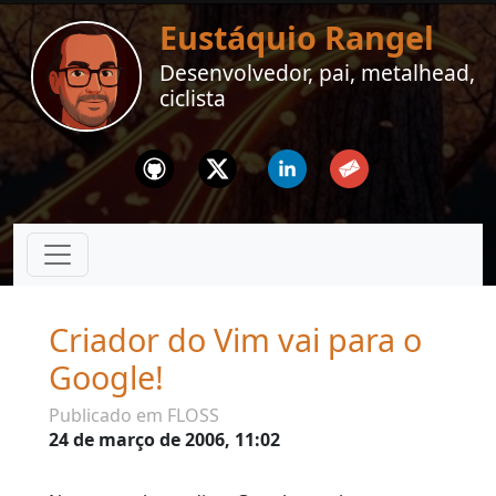
Eustáquio Rangel
Desenvolvedor, pai, metalhead,
ciclista
Github
Twitter
Linkedin
Email
Criador do Vim vai para o
Google!
Publicado em FLOSS
24 de março de 2006, 11:02