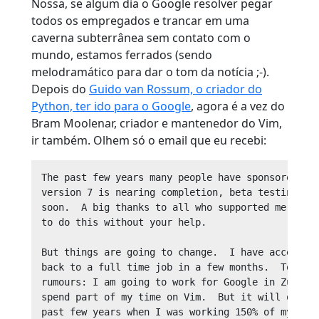
Nossa, se algum dia o Google resolver pegar
todos os empregados e trancar em uma
caverna subterrânea sem contato com o
mundo, estamos ferrados (sendo
melodramático para dar o tom da notícia ;-).
Depois do
Guido van Rossum, o criador do
Python, ter ido para o Google
, agora é a vez do
Bram Moolenar, criador e mantenedor do Vim,
ir também. Olhem só o email que eu recebi:
The past few years many people have sponsored my 
version 7 is nearing completion, beta testing wil
soon.  A big thanks to all who supported me!  I w
to do this without your help.

But things are going to change.  I have accepted 
back to a full time job in a few months.  To avoi
rumours: I am going to work for Google in Zurich.
spend part of my time on Vim.  But it will obviou
past few years when I was working 150% of my time