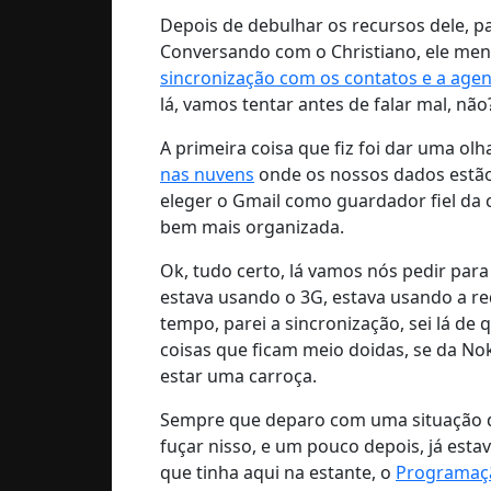
Depois de debulhar os recursos dele, p
Conversando com o Christiano, ele men
sincronização com os contatos e a age
lá, vamos tentar antes de falar mal, não
A primeira coisa que fiz foi dar uma o
nas nuvens
onde os nossos dados estão,
eleger o Gmail como guardador fiel da 
bem mais organizada.
Ok, tudo certo, lá vamos nós pedir para
estava usando o 3G, estava usando a re
tempo, parei a sincronização, sei lá de 
coisas que ficam meio doidas, se da N
estar uma carroça.
Sempre que deparo com uma situação des
fuçar nisso, e um pouco depois, já e
que tinha aqui na estante, o
Programação