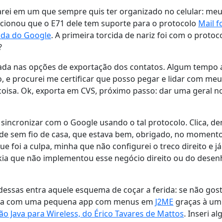
arei em um que sempre quis ter organizado no celular: me
cionou que o E71 dele tem suporte para o protocolo
Mail f
nda do Google
. A primeira torcida de nariz foi com o pro
?
lhada nas opções de exportação dos contatos. Algum tempo 
 e procurei me certificar que posso pegar e lidar com meu
coisa. Ok, exporta em CVS, próximo passo: dar uma geral n
 sincronizar com o Google usando o tal protocolo. Clica, d
de sem fio de casa, que estava bem, obrigado, no momento
que foi a culpa, minha que não configurei o treco direito e
okia que não implementou esse negócio direito ou do dese
sas entra aquele esquema de coçar a ferida: se não gostei
stava com uma pequena app com menus em
J2ME
graças à um 
 Java para Wireless, do Érico Tavares de Mattos
. Inseri a