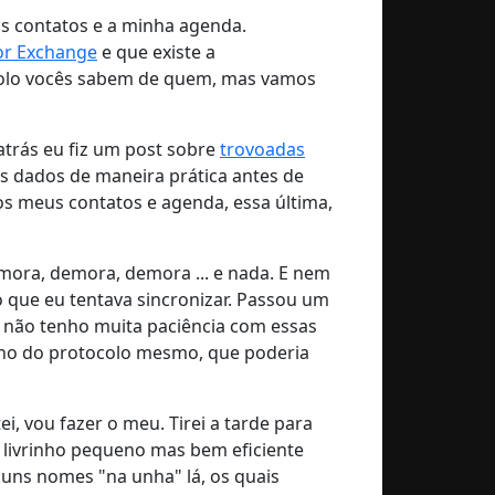
us contatos e a minha agenda.
or Exchange
e que existe a
tocolo vocês sabem de quem, mas vamos
atrás eu fiz um post sobre
trovoadas
s dados de maneira prática antes de
os meus contatos e agenda, essa última,
emora, demora, demora ... e nada. E nem
 que eu tentava sincronizar. Passou um
 já não tenho muita paciência com essas
nho do protocolo mesmo, que poderia
, vou fazer o meu. Tirei a tarde para
livrinho pequeno mas bem eficiente
lguns nomes "na unha" lá, os quais