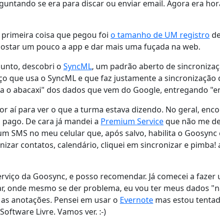
ntando se era para discar ou enviar email. Agora era hor
A primeira coisa que pegou foi
o tamanho de UM registro
de
encostar um pouco a app e dar mais uma fuçada na web.
unto, descobri o
SyncML
, um padrão aberto de sincronizaç
iço que usa o SyncML e que faz justamente a sincronização 
a o abacaxi" dos dados que vem do Google, entregando "enx
or aí para ver o que a turma estava dizendo. No geral, enco
ra pago. De cara já mandei a
Premium Service
que não me dei
m SMS no meu celular que, após salvo, habilita o Goosync
zar contatos, calendário, cliquei em sincronizar e pimba! 
erviço da Goosync, e posso recomendar. Já comecei a faze
lar, onde mesmo se der problema, eu vou ter meus dados "n
 as anotações. Pensei em usar o
Evernote
mas estou tentad
oftware Livre. Vamos ver. :-)