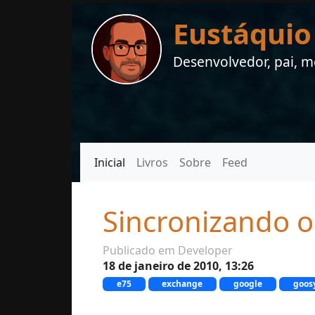
Eustáquio
Desenvolvedor, pai, me
Inicial
Livros
Sobre
Feed
Sincronizando 
Publicado em Developer
18 de janeiro de 2010, 13:26
e75
exchange
google
goos