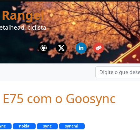
 Rangel
talhead, ciclista
Github
Twitter
Linkedin
Email
o E75 com o Goosync
ync
nokia
sync
syncml