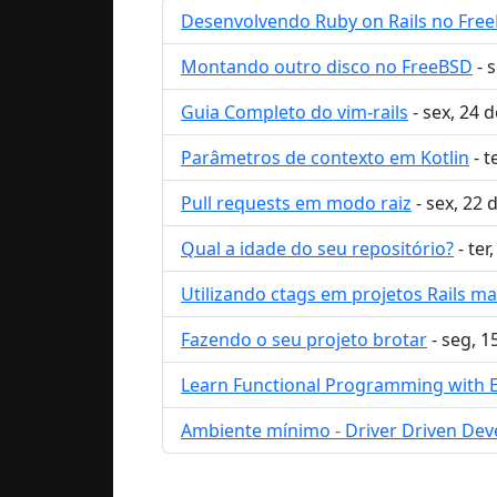
Desenvolvendo Ruby on Rails no Fre
Montando outro disco no FreeBSD
- 
Guia Completo do vim-rails
- sex, 24 
Parâmetros de contexto em Kotlin
- t
Pull requests em modo raiz
- sex, 22
Qual a idade do seu repositório?
- ter
Utilizando ctags em projetos Rails ma
Fazendo o seu projeto brotar
- seg, 1
Learn Functional Programming with El
Ambiente mínimo - Driver Driven De