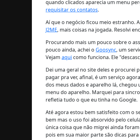
quando clicados aparecia um menu pergu
requisitar os contatos
.
Aí que o negócio ficou meio estranho. 
J2ME
, mais coisas na jogada. Resolvi 
Procurando mais um pouco sobre o ass
pouco ainda, achei o
Goosync
, um serv
Vejam
aqui
como funciona. Ele "descasc
Dei uma geral no site deles e procurei p
pagar pra ver, afinal, é um serviço ago
dos meus dados e aparelho lá, chegou u
menu do aparelho. Marquei para sincroni
refletia tudo o que eu tinha no Google.
Até agora estou bem satisfeito com o s
bem mas o uso foi absorvido pelo celu
única coisa que não migrei ainda foram
pois em sua maior parte são dicas para S