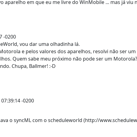
parelho em que eu me livre do WinMobile ... mas já viu n
17 -0200
leWorld, vou dar uma olhadinha lá.
otorola e pelos valores dos aparelhos, resolvi não ser um
elhos. Quem sabe meu próximo não pode ser um Motorola? 
indo. Chupa, Ballmer! :-D
, 07:39:14 -0200
ava o syncML com o scheduleworld (http://www.schedulew