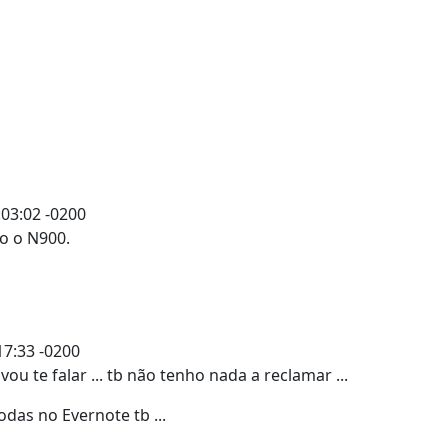
:03:02 -0200
o o N900.
17:33 -0200
u te falar ... tb não tenho nada a reclamar ...
das no Evernote tb ...