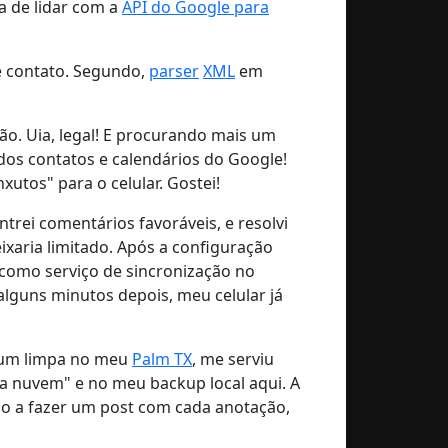
a de lidar com a
API do Google para
 contato. Segundo,
parser
XML
em
ão. Uia, legal! E procurando mais um
dos contatos e calendários do Google!
utos" para o celular. Gostei!
ntrei comentários favoráveis, e resolvi
xaria limitado. Após a configuração
 como serviço de sincronização no
alguns minutos depois, meu celular já
r um limpa no meu
Palm TX
, me serviu
a nuvem" e no meu backup local aqui. A
o a fazer um post com cada anotação,