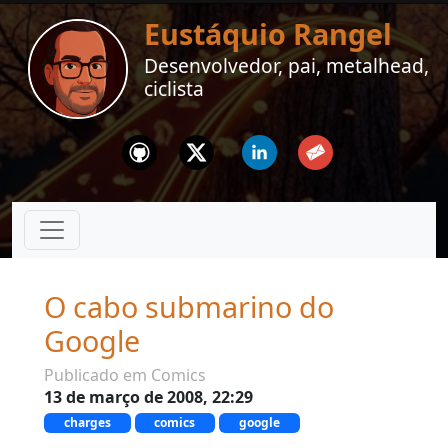
Eustáquio Rangel
Desenvolvedor, pai, metalhead,
ciclista
Github
Twitter
Linkedin
Email
O cabo submarino do
Google
Publicado em Comics
13 de março de 2008, 22:29
charges
comics
google