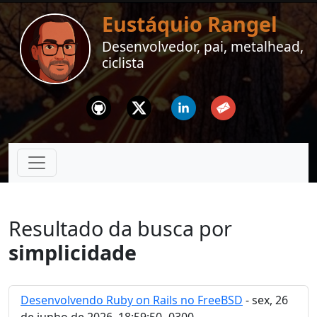
Eustáquio Rangel
Desenvolvedor, pai, metalhead,
ciclista
Github
Twitter
Linkedin
Email
Resultado da busca por
simplicidade
Desenvolvendo Ruby on Rails no FreeBSD
- sex, 26
de junho de 2026, 18:59:50 -0300