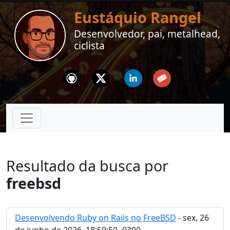
Eustáquio Rangel
Desenvolvedor, pai, metalhead,
ciclista
Github
Twitter
Linkedin
Email
Resultado da busca por
freebsd
Desenvolvendo Ruby on Rails no FreeBSD
- sex, 26
de junho de 2026, 18:59:50 -0300