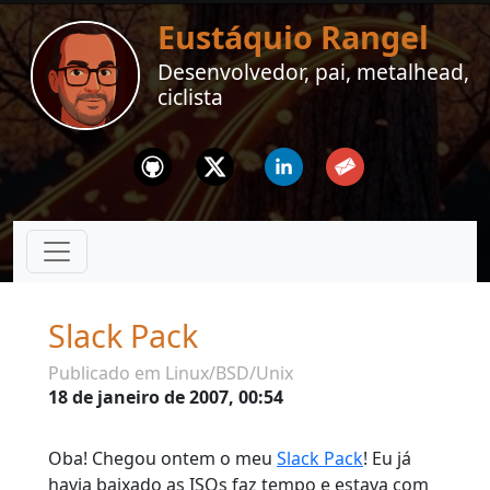
Eustáquio Rangel
Desenvolvedor, pai, metalhead,
ciclista
Github
Twitter
Linkedin
Email
Slack Pack
Publicado em Linux/BSD/Unix
18 de janeiro de 2007, 00:54
Oba! Chegou ontem o meu
Slack Pack
! Eu já
havia baixado as ISOs faz tempo e estava com