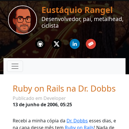
Eustáquio Rangel
Desenvolvedor, pai, metalhead,
ciclista
Github
Twitter
Linkedin
Email
Ruby on Rails na Dr. Dobbs
Publicado em Developer
13 de junho de 2006, 05:25
Recebi a minha cópia da
Dr. Dobbs
esses dias, e
na capa desse mês tem
Ruby on Rails
! Nada de