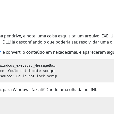
a pendrive, e notei uma coisa esquisita: um arquivo .EXE! U
a .DLL! Já desconfiando o que poderia ser, resolvi dar uma o
m
e converti o conteúdo em hexadecimal, e apareceram alg
windows_exe.sys._MessageBox.

me..Could not locate script 

 para Windows faz ali? Dando uma olhada no .INI: