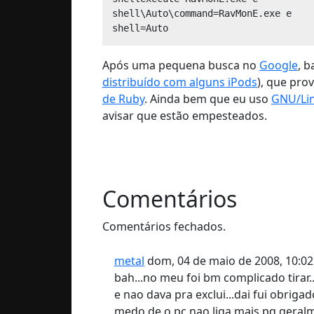
shell\Auto\command=RavMonE.exe e

Após uma pequena busca no
Google
, b
distribuído com alguns iPods
), que pro
de Ruby
. Ainda bem que eu uso
GNU/Li
avisar que estão empesteados.
Comentários
Comentários fechados.
metal
dom, 04 de maio de 2008, 10:02
bah...no meu foi bm complicado tirar.
e nao dava pra exclui...dai fui obriga
medo de o pc nao liga mais pq geral