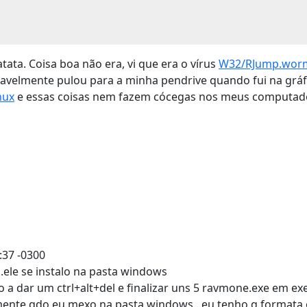
atata. Coisa boa não era, vi que era o vírus
W32/RJump.wor
vavelmente pulou para a minha pendrive quando fui na gráf
nux
e essas coisas nem fazem cócegas nos meus computadores
:37 -0300
..ele se instalo na pasta windows
do a dar um ctrl+alt+del e finalizar uns 5 ravmone.exe em exe
mente qdo eu mexo na pasta windows...eu tenho q formata o