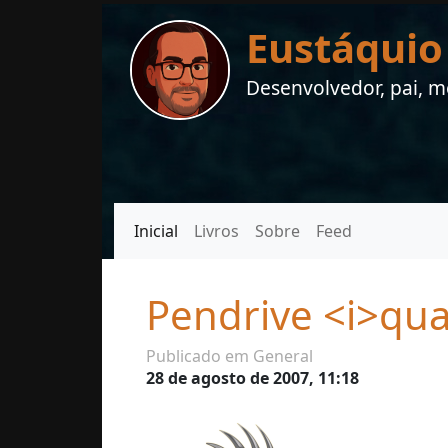
Eustáquio
Desenvolvedor, pai, me
Inicial
Livros
Sobre
Feed
Pendrive <i>qua
Publicado em General
28 de agosto de 2007, 11:18