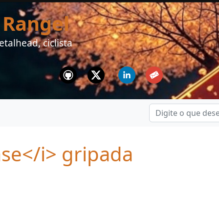
 Rangel
talhead, ciclista
Github
Twitter
Linkedin
Email
se</i> gripada