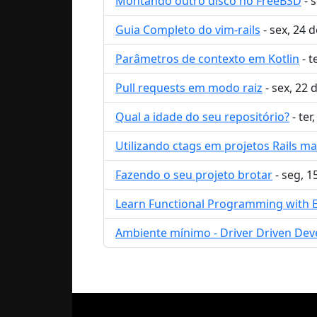
Montando outro disco no FreeBSD
- 
Guia Completo do vim-rails
- sex, 24 
Parâmetros de contexto em Kotlin
- t
Pull requests em modo raiz
- sex, 22
Qual a idade do seu repositório?
- ter
Utilizando ctags em projetos Rails ma
Fazendo o seu projeto brotar
- seg, 1
Learn Functional Programming with El
Ambiente mínimo - Driver Driven De