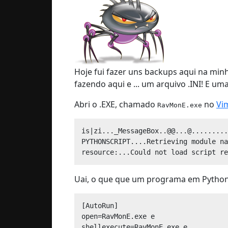
Hoje fui fazer uns backups aqui na minh
fazendo aqui e ... um arquivo .INI! E um
Abri o .EXE, chamado
no
Vi
RavMonE.exe
is|zi..._MessageBox..@@...@.........
PYTHONSCRIPT....Retrieving module na
Uai, o que que um programa em Python,
[AutoRun]

open=RavMonE.exe e

shellexecute=RavMonE.exe e
