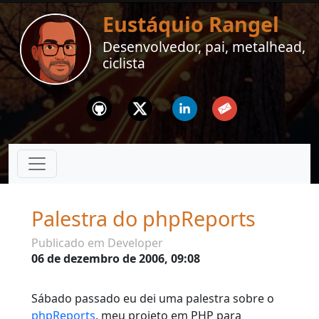
Eustáquio Rangel
Desenvolvedor, pai, metalhead,
ciclista
Github
Twitter
Linkedin
Email
Palestra do phpReports
Publicado em Developer
06 de dezembro de 2006, 09:08
Sábado passado eu dei uma palestra sobre o
phpReports
, meu projeto em PHP para