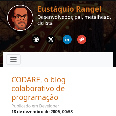
Eustáquio Rangel
Desenvolvedor, pai, metalhead,
ciclista
Github
Twitter
Linkedin
Email
CODARE, o blog
colaborativo de
programação
Publicado em Developer
18 de dezembro de 2006, 00:53