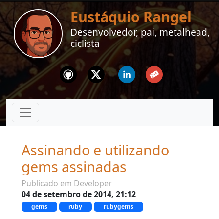
Eustáquio Rangel
Desenvolvedor, pai, metalhead,
ciclista
Github
Twitter
Linkedin
Email
Assinando e utilizando
gems assinadas
Publicado em Developer
04 de setembro de 2014, 21:12
gems
ruby
rubygems