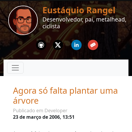
Eustáquio Rangel
Desenvolvedor, pai, metalhead,
ciclista
Github
Twitter
Linkedin
Email
Agora só falta plantar uma
árvore
Publicado em Developer
23 de março de 2006, 13:51