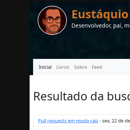
Eustáquio
Desenvolvedor, pai, me
Inicial
Livros
Sobre
Feed
Resultado da bus
Pull requests em modo raiz
- sex, 22 de d