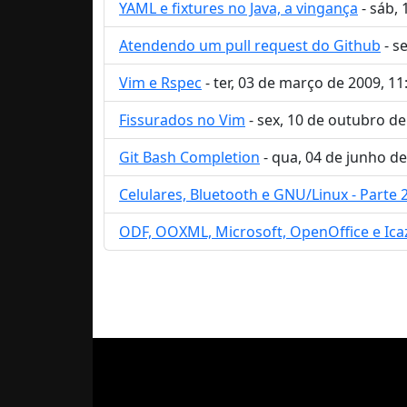
YAML e fixtures no Java, a vingança
- sáb, 
Atendendo um pull request do Github
- s
Vim e Rspec
- ter, 03 de março de 2009, 11
Fissurados no Vim
- sex, 10 de outubro de
Git Bash Completion
- qua, 04 de junho de
Celulares, Bluetooth e GNU/Linux - Parte 
ODF, OOXML, Microsoft, OpenOffice e Ica