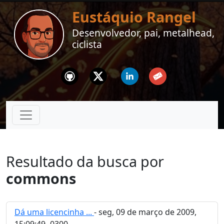
Eustáquio Rangel
Desenvolvedor, pai, metalhead,
ciclista
Github
Twitter
Linkedin
Email
Resultado da busca por
commons
Dá uma licencinha ...
- seg, 09 de março de 2009,
15:09:49 -0300