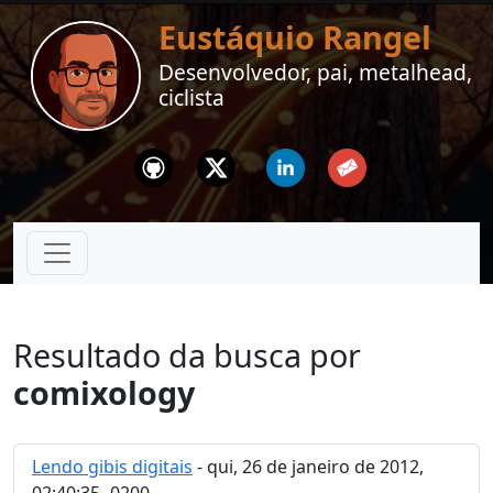
Eustáquio Rangel
Desenvolvedor, pai, metalhead,
ciclista
Github
Twitter
Linkedin
Email
Resultado da busca por
comixology
Lendo gibis digitais
- qui, 26 de janeiro de 2012,
02:40:35 -0200