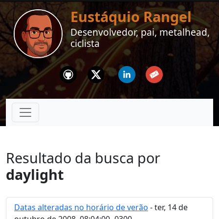
Eustáquio Rangel
Desenvolvedor, pai, metalhead,
ciclista
Github
Twitter
Linkedin
Email
Resultado da busca por
daylight
Datas alteradas no horário de verão
- ter, 14 de
outubro de 2008, 08:04:00 -0300